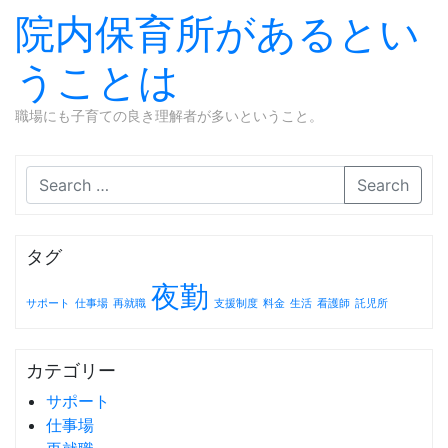
院内保育所があるとい
うことは
職場にも子育ての良き理解者が多いということ。
Skip to content
Search
タグ
夜勤
サポート
仕事場
再就職
支援制度
料金
生活
看護師
託児所
カテゴリー
サポート
仕事場